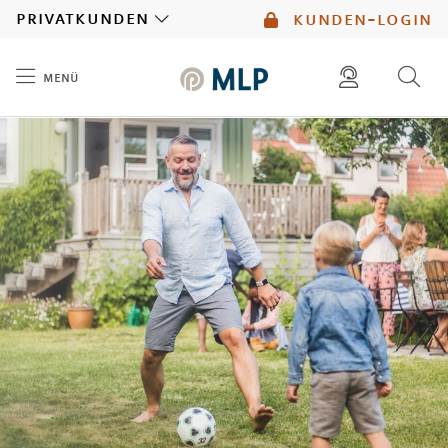
MLP
privatkunden
kunden-login
menü
Inhalt
diese website durchsuchen
mlp berater finden