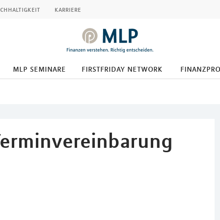
chhaltigkeit
karriere
mlp seminare
firstfriday network
finanzpr
Terminvereinbarung