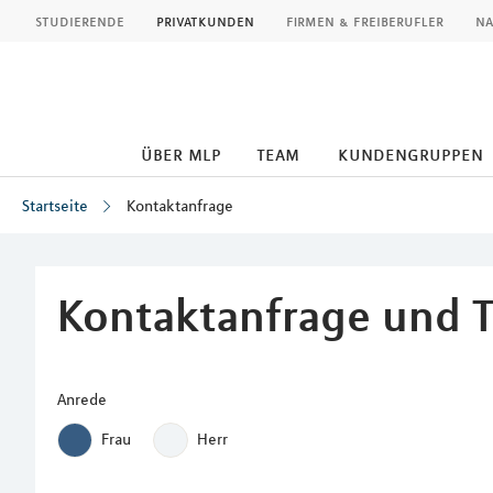
MLP
studierende
privatkunden
firmen & freiberufler
na
über mlp
team
kundengruppen
Startseite
Kontaktanfrage
Inhalt
Kontaktanfrage und 
Anrede
Frau
Herr