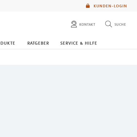
KUNDEN-LOGIN
kontakt
suche
diese website durchsuchen
odukte
ratgeber
service & hilfe
mlp berater finden