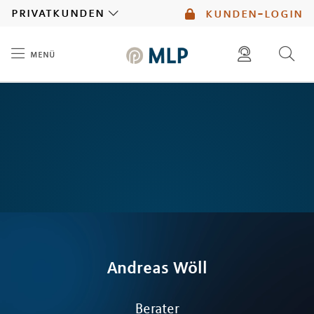
MLP
privatkunden
kunden-login
menü
Inhalt
diese website durchsuchen
mlp berater finden
Andreas
Wöll
Berater