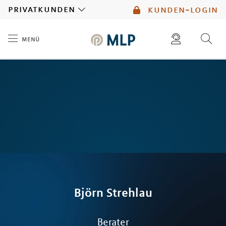
MLP
privatkunden
kunden-login
menü
Inhalt
diese website durchsuchen
mlp berater finden
Björn
Strehlau
Berater