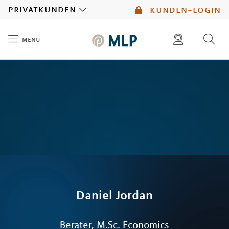
MLP
privatkunden
kunden-login
menü
Inhalt
diese website durchsuchen
mlp berater finden
Daniel
Jordan
Berater, M.Sc. Economics