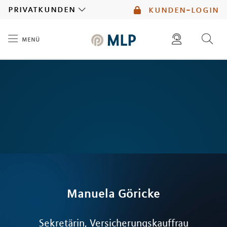
MLP
privatkunden
kunden-login
menü
Inhalt
diese website durchsuchen
mlp berater finden
Manuela
Göricke
Sekretärin, Versicherungskauffrau