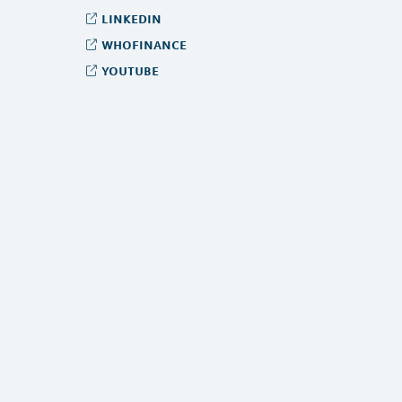
linkedin
whofinance
youtube