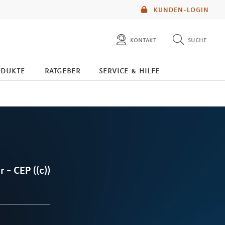
KUNDEN-LOGIN
kontakt
suche
diese website durchsuchen
odukte
ratgeber
service & hilfe
mlp berater finden
 - CEP ((c))