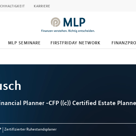
chhaltigkeit
karriere
mlp seminare
firstfriday network
finanzpr
usch
inancial Planner -CFP ((c)) Certified Estate Planner
®
Zertifizierter Ruhestandsplaner