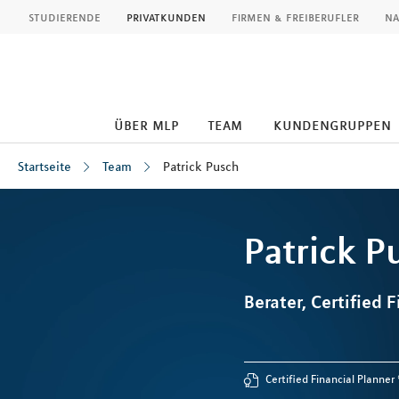
MLP
studierende
privatkunden
firmen & freiberufler
na
über mlp
team
kundengruppen
Startseite
Team
Patrick Pusch
Inhalt
Patrick
P
Berater, Certified F
Certified Financial Planner 