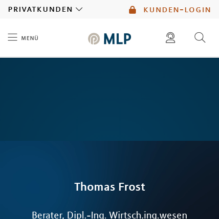
MLP
privatkunden
kunden-login
menü
Inhalt
diese website durchsuchen
mlp berater finden
Thomas
Frost
Berater, Dipl.-Ing. Wirtsch.ing.wesen