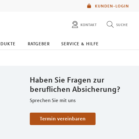
KUNDEN-LOGIN
kontakt
suche
diese website durchsuchen
odukte
ratgeber
service & hilfe
mlp berater finden
Haben Sie Fragen zur
beruflichen Absicherung?
Sprechen Sie mit uns
Termin vereinbaren