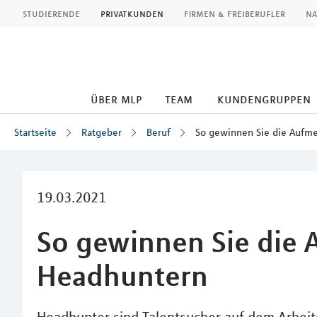
MLP
studierende
privatkunden
firmen & freiberufler
na
über mlp
team
kundengruppen
Startseite
Ratgeber
Beruf
So gewinnen Sie die Aufm
Inhalt
19.03.2021
So gewinnen Sie die
Headhuntern