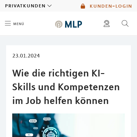
MLP
privatkunden
kunden-login
menü
Inhalt
diese website durchsuchen
mlp berater finden
23.01.2024
Wie die richtigen KI-
Skills und Kompetenzen
im Job helfen können