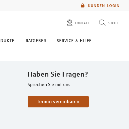
KUNDEN-LOGIN
kontakt
suche
diese website durchsuchen
odukte
ratgeber
service & hilfe
mlp berater finden
Haben Sie Fragen?
Sprechen Sie mit uns
Termin vereinbaren