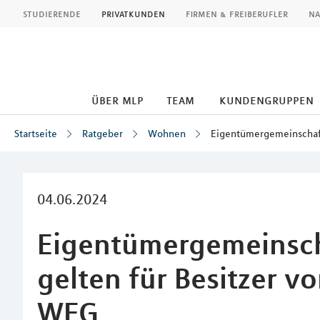
MLP
studierende
privatkunden
firmen & freiberufler
na
über mlp
team
kundengruppen
Startseite
Ratgeber
Wohnen
Eigentümergemeinschaft
Inhalt
04.06.2024
Eigentümergemeinsch
gelten für Besitzer v
WEG