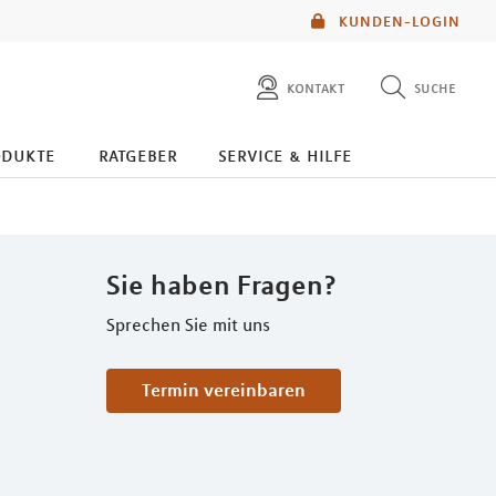
KUNDEN-LOGIN
kontakt
suche
diese website durchsuchen
odukte
ratgeber
service & hilfe
mlp berater finden
Sie haben Fragen?
Sprechen Sie mit uns
Termin vereinbaren