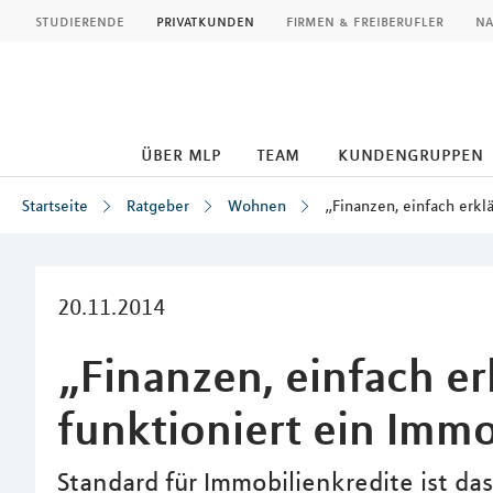
MLP
studierende
privatkunden
firmen & freiberufler
na
über mlp
team
kundengruppen
Startseite
Ratgeber
Wohnen
„Finanzen, einfach erkl
Inhalt
20.11.2014
„Finanzen, einfach er
funktioniert ein Imm
Standard für Immobilienkredite ist d