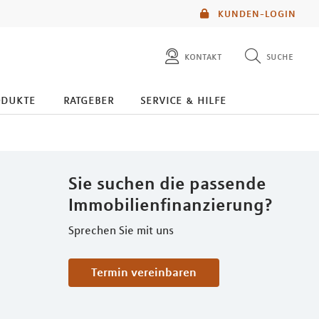
KUNDEN-LOGIN
kontakt
suche
diese website durchsuchen
odukte
ratgeber
service & hilfe
mlp berater finden
Sie suchen die passende
Immobilienfinanzierung?
Sprechen Sie mit uns
Termin vereinbaren