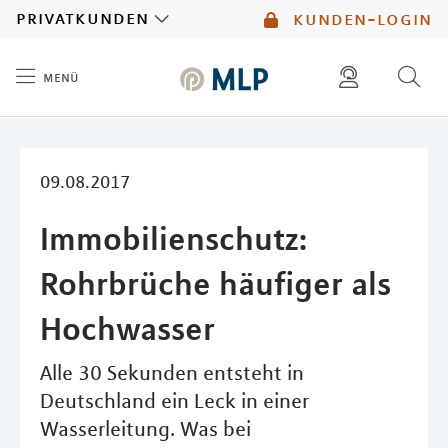
MLP
privatkunden
kunden-login
menü
Inhalt
diese website durchsuchen
mlp berater finden
09.08.2017
Immobilienschutz:
Rohrbrüche häufiger als
Hochwasser
Alle 30 Sekunden entsteht in
Deutschland ein Leck in einer
Wasserleitung. Was bei