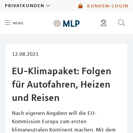
MLP
privatkunden
kunden-login
menü
Inhalt
diese website durchsuchen
mlp berater finden
12.08.2021
EU-Klimapaket: Folgen
für Autofahren, Heizen
und Reisen
Nach eigenen Angaben will die EU-
Kommission Europa zum ersten
klimaneutralen Kontinent machen. Mit dem